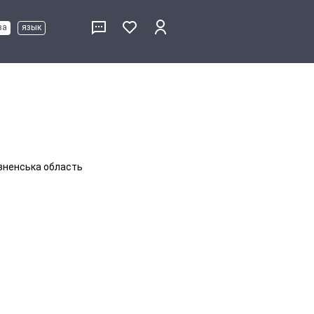
ва
язык
івненська область