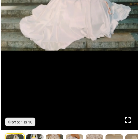
Фото:
1
із
10