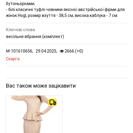
бутоньєрками;
- білі класичні туфлі-човники якісної австрійської фірми для
жінок Hogl, розмір взуття - 38,5 см, висока каблука - 7 см.
Ключові слова
весільне вбрання (комплект)
№
101610656,
29.04.2025,
2666 (
+
0
)
Скарга
Вас також може зацікавити