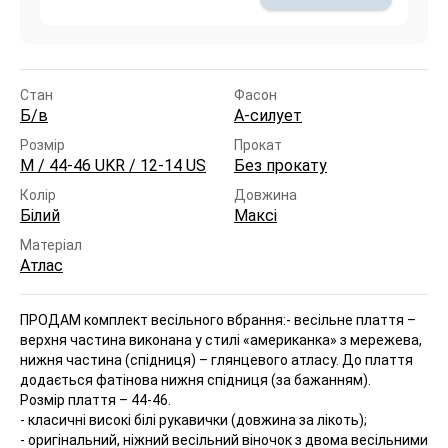
Стан
Фасон
Б/в
А-силует
Розмір
Прокат
M / 44-46 UKR / 12-14 US
Без прокату
Колір
Довжина
Білий
Максі
Матеріал
Атлас
ПРОДАМ комплект весільного вбрання:
- весільне плаття –
верхня частина виконана у стилі «американка» з мережева,
нижня частина (спідниця) – глянцевого атласу. До плаття
додається фатінова нижня спідниця (за бажанням).
Розмір плаття – 44-46.
- класичні високі білі рукавички (довжина за лікоть);
- оригінальний, ніжний весільний віночок з двома весільними