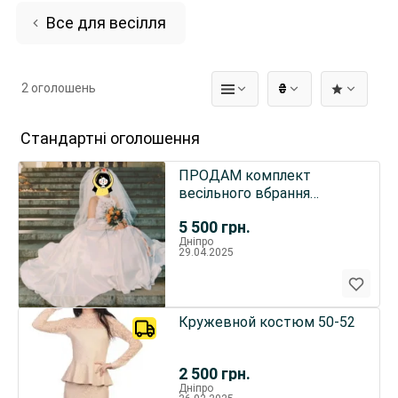
Все для весілля
2 оголошень
₴
Стандартні оголошення
ПРОДАМ комплект
весільного вбрання
(плаття, віночок,
5 500
грн.
рукавички, туфлі)
Дніпро
29.04.2025
Кружевной костюм 50-52
2 500
грн.
Дніпро