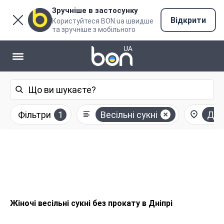
Зручніше в застосунку
Відкрити
Користуйтеся BON.ua швидше
та зручніше з мобільного
Фільтри
1
Весільні сукні
Дні
Жіночі весільні сукні без прокату в Дніпрі