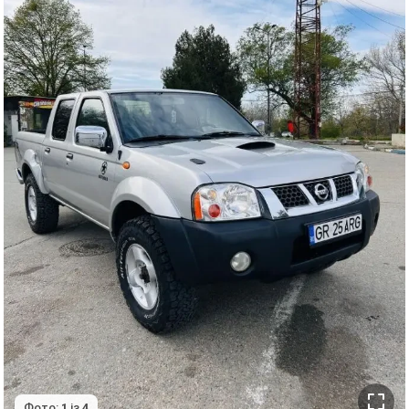
Фото:
1
із
4