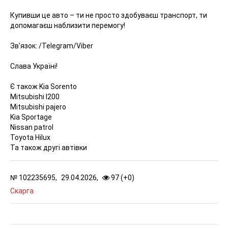
Купивши це авто – ти не просто здобуваєш транспорт, ти
допомагаєш наблизити перемогу!
Зв'язок: /Telegram/Viber
Слава Україні!
Є також Kia Sorento
Mitsubishi l200
Mitsubishi pajero
Kia Sportage
Nissan patrol
Toyota Hilux
Та також другі автівки
№
102235695,
29.04.2026,
97 (
+
0
)
Скарга