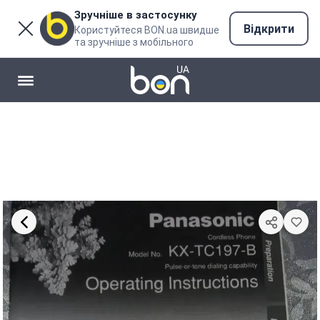
Зручніше в застосунку
Відкрити
Користуйтеся BON.ua швидше
та зручніше з мобільного