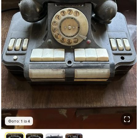
Фото:
1
із
4