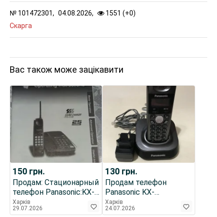
№
101472301,
04.08.2026,
1551 (
+
0
)
Скарга
Вас також може зацікавити
150
грн.
130
грн.
Продам: Стационарный
Продам телефон
телефон Panasonic:KX-
Panasonic KX-
TC 197-B
TG1411UAT Titan.
Харків
Харків
29.07.2026
24.07.2026