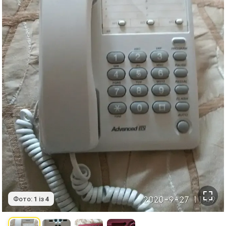
Фото:
1
із
4