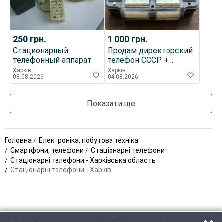
250
грн.
1 000
грн.
Стационарный
Продам директорский
телефонный аппарат
телефон СССР +
карболитовый телефон
Харків
Харків
08.08.2026
04.08.2026
СССР
Показати ще
Головна
Електроніка, побутова техніка
Смартфони, телефони
Стаціонарні телефони
Стаціонарні телефони - Харківська область
Стаціонарні телефони - Харків