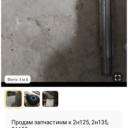
Фото:
1
із
3
Продам запчастинм к 2н125, 2н135,