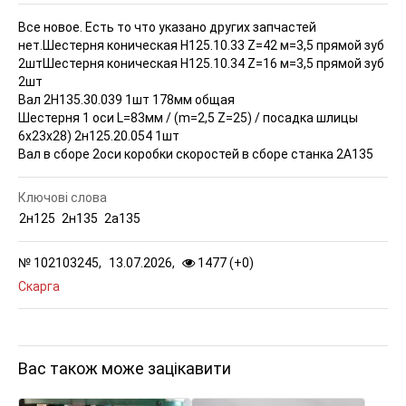
Все новое. Есть то что указано других запчастей
нет.Шестерня коническая Н125.10.33 Z=42 м=3,5 прямой зуб
2шт
Шестерня коническая Н125.10.34 Z=16 м=3,5 прямой зуб
2шт
Вал 2Н135.30.039 1шт 178мм общая
Шестерня 1 оси L=83мм / (m=2,5 Z=25) / посадка шлицы
6х23х28) 2н125.20.054 1шт
Вал в сборе 2оси коробки скоростей в сборе станка 2А135
Ключові слова
2н125
2н135
2а135
№
102103245,
13.07.2026,
1477 (
+
0
)
Скарга
Вас також може зацікавити