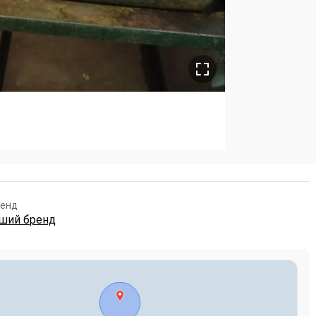
ренд
нший бренд