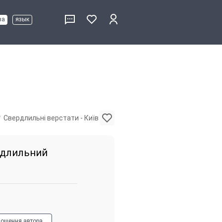
ва
язык
Свердлильні верстати - Київ
рдлильний
лошення автора