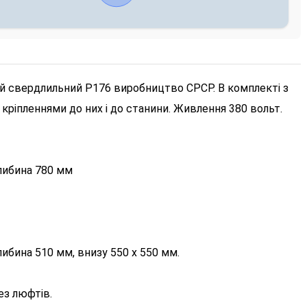
й свердлильний Р176 виробництво СРСР. В комплекті з
кріпленнями до них і до станини. Живлення 380 вольт.
либина 780 мм
ибина 510 мм, внизу 550 х 550 мм.
ез люфтів.