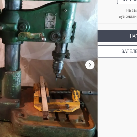
На сай
Був онлайн
НА
ЗАТЕЛ