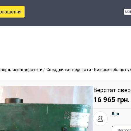
голошення
мо
Свердлильні верстати
Свердлильні верстати - Київська область
Верстат све
16 965
грн.
Янн
Всі ого