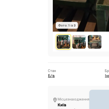
Фото:
1
із
3
Стан
Б
Б/в
І
Місцезнаходження
Київ