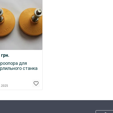
0
грн.
роопора для
рлильного станка
5.2025