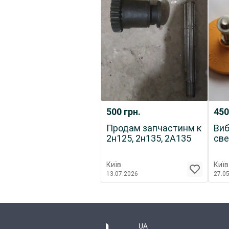
500
грн.
45
Продам запчастинм к
Виб
2н125, 2н135, 2А135
све
Київ
Київ
13.07.2026
27.0