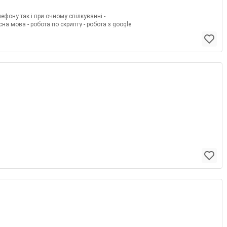
лефону так і при очному спілкуванні -
сна мова - робота по скрипту - робота з google