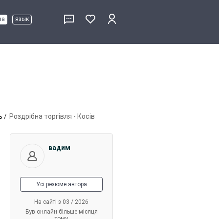
ва
язык
ь
Роздрібна торгівля - Косів
вадим
Усі резюме автора
На сайті з 03 / 2026
Був онлайн більше місяця
тому