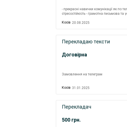
- прекрасні навички комунікації як по те
стресостійкість - грамотна письмова та у
формами і таблицями
Косів
20.08.2025
Перекладаю тексти
Договірна
Замовлення на телеграм
Косів
31.01.2025
Перекладач
500
грн.