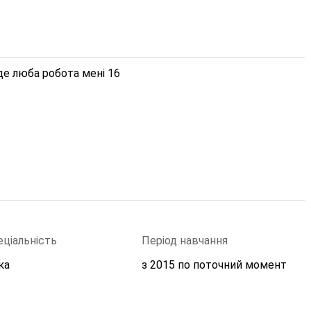
йде люба робота мені 16
еціальність
Період навчання
ка
з 2015 по поточний момент