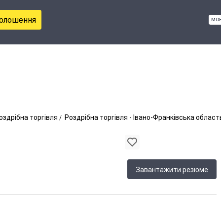
голошення
мо
оздрібна торгівля
Роздрібна торгівля - Івано-Франківська област
Завантажити резюме