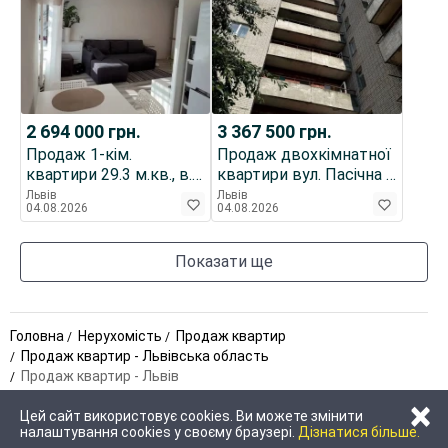
2 694 000
грн.
3 367 500
грн.
Продаж 1-кім.
Продаж двохкімнатної
квартири 29.3 м.кв., в.
квартири вул. Пасічна /
Сосюри
Личаківська
Львів
Львів
04.08.2026
04.08.2026
Показати ще
Головна
Нерухомість
Продаж квартир
Продаж квартир - Львівська область
Продаж квартир - Львів
×
Цей сайт використовує cookies. Ви можете змінити
налаштування cookies у своєму браузері.
Дізнатися більше.