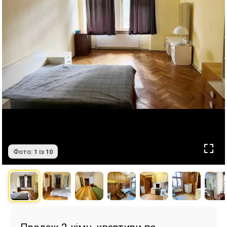
Фото:
1
із
10