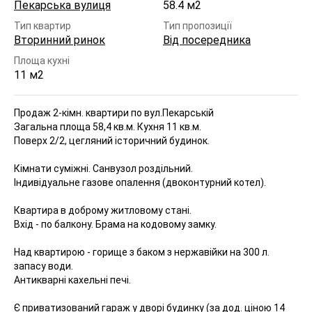
Пекарська вулиця
58.4 м2
Тип квартир
Тип пропозиції
Вторинний ринок
Від посередника
Площа кухні
11 м2
Продаж 2-кімн. квартири по вул.Пекарській
Загальна площа 58,4 кв.м. Кухня 11 кв.м.
Поверх 2/2, цегляний історичний будинок.
Кімнати суміжні. Санвузол роздільний.
Індивідуальне газове опалення (двоконтурний котел).
Квартира в доброму житловому стані.
Вхід - по балкону. Брама на кодовому замку.
Над квартирою - горище з баком з нержавійки на 300 л.
запасу води.
Антикварні кахельні печі.
Є приватизований гараж у дворі будинку (за дод. ціною 14