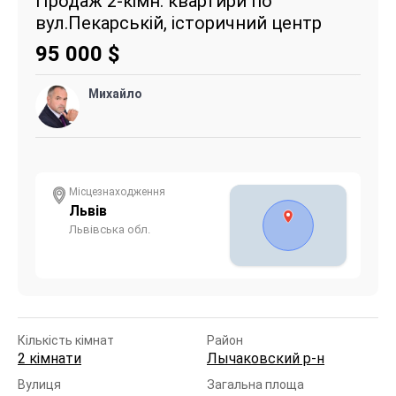
Продаж 2-кімн. квартири по
вул.Пекарській, історичний центр
95 000
$
Михайло
Місцезнаходження
Львів
Львівська обл.
Кількість кімнат
Район
2 кімнати
Лычаковский р-н
Вулиця
Загальна площа