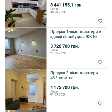
Мечникова 187999$
8 441 155,1
грн.
Львів
30.05.2026
Продаж 1-кімн. квартири в
зданій новобудові ЖК Еко-
дім на Тракті
3 726 700
грн.
Львів
27.05.2026
Продаж 2-кімн. квартири
48,3 кв.м. по
вул.Личаківській парк
4 175 700
грн.
Шевч.Гай
Львів
01.05.2026