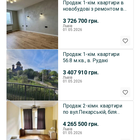
Продаж 1-кім. квартири в
новобудові з ремонтом в
ЖК Еко-дім на Тракті
3 726 700
грн.
Львів
01.05.2026
Продаж 1-кім. квартири
56.8 м.кв., в. Рудакі
3 407 910
грн.
Львів
01.05.2026
Продаж 2-кімн. квартири
по вул.Пекарській, біля
Зоовет., істор.Центр
4 265 500
грн.
Львів
01.05.2026