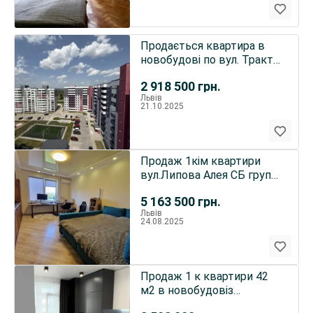
Продається квартира в
новобудові по вул. Тракт
Глинянський
2 918 500
грн.
Львів
21.10.2025
Продаж 1кім квартири
вул.Липова Алея СБ груп
новобудова
5 163 500
грн.
Львів
24.08.2025
Продаж 1 к квартири 42
м2 в новобудовіз
якісними меблями та