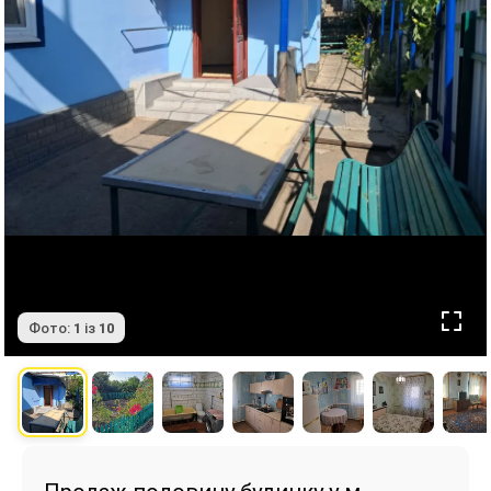
Фото:
1
із
10