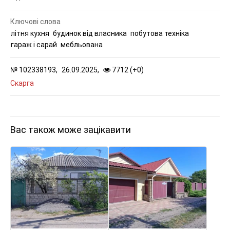
Ключові слова
літня кухня
будинок від власника
побутова техніка
гараж і сарай
мебльована
№
102338193,
26.09.2025,
7712 (
+
0
)
Скарга
Вас також може зацікавити