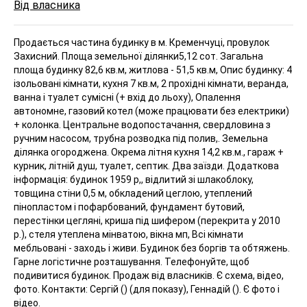
Від власника
Продається частина будинку в м. Кременчуці, провулок
Захисний. Площа земельної ділянки5,12 сот. Загальна
площа будинку 82,6 кв.м, житлова - 51,5 кв.м, Опис будинку: 4
ізольовані кімнати, кухня 7 кв.м, 2 прохідні кімнати, веранда,
ванна і туалет сумісні (+ вхід до льоху), Опалення
автономне, газовий котел (може працювати без електрики)
+ колонка. Центральне водопостачання, свердловина з
ручним насосом, трубна розводка під полив,. Земельна
ділянка огороджена. Окрема літня кухня 14,2 кв.м., гараж +
курник, літній душ, туалет, септик. Два заїзди. Додаткова
інформація: будинок 1959 р,, відлитий зі шлакоблоку,
товщина стіни 0,5 м, обкладений цеглою, утеплений
пінопластом і пофарбований, фундамент бутовий,
перестінки цегляні, криша під шифером (перекрита у 2010
р.), стеля утеплена мінватою, вікна мп, Всі кімнати
мебльовані - заходь і живи. Будинок без боргів та обтяжень.
Гарне логістичне розташування. Телефонуйте, щоб
подивитися будинок. Продаж від власників. Є схема, відео,
фото. Контакти: Сергій () (для показу), Геннадій (). Є фото і
відео.