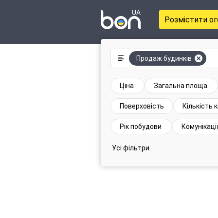
Розмістити о
Продаж будинків
Ціна
Загальна площа
Поверховість
Кількість 
Рік побудови
Комунікаці
Усі фільтри