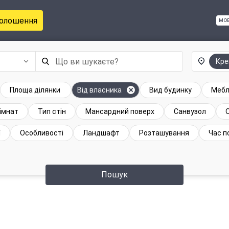
голошення
мо
Кре
Площа ділянки
Від власника
Вид будинку
Мебл
кімнат
Тип стін
Мансардний поверх
Санвузол
ї
Особливості
Ландшафт
Розташування
Час п
Пошук