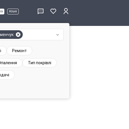
ва
язык
менчук
і
Ремонт
Опалення
Тип покрівлі
одачі