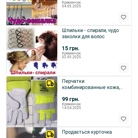
Кременчук
04.05.2025
Шпильки - спирали, чудо
заколки для волос
15
грн.
Кременчук
02.05.2025
Перчатки
комбинированные кожа,
ткань лето-зима Gebol
99
грн.
Germany
Кременчук
14.04.2025
Продається курточка