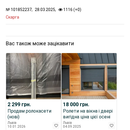
№
101852237,
28.03.2025,
1116 (
+
0
)
Скарга
Вас також може зацікавити
2 299
грн.
18 000
грн.
Продам ролокасети
Ролети на вікна і двері
(нові)
вигідна ціна цієї осені
Львів
Львів
10.01.2026
04.09.2025