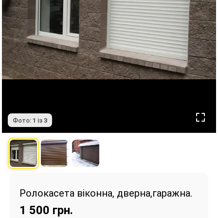
Фото:
1
із
3
Ролокасета віконна, дверна,гаражна.
1 500
грн.