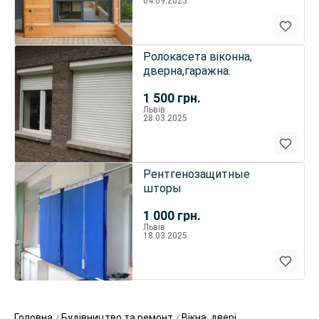
04.09.2025
Ролокасета віконна,
дверна,гаражна.
1 500
грн.
Львів
28.03.2025
Рентгенозащитные
шторы
1 000
грн.
Львів
18.03.2025
Головна
Будівництво та ремонт
Вікна, двері