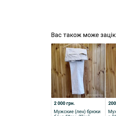
Вас також може заці
2 000
грн.
20
Мужские (лен) брюки
Муж