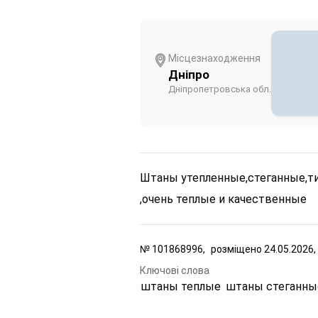
Місцезнаходження
Дніпро
Дніпропетровська обл.
Штаны утепленные,стеганные,тип
,очень теплые и качественные
№
101868996,
розміщено
24.05.2026,
Ключові слова
штаны теплые
штаны стеганны