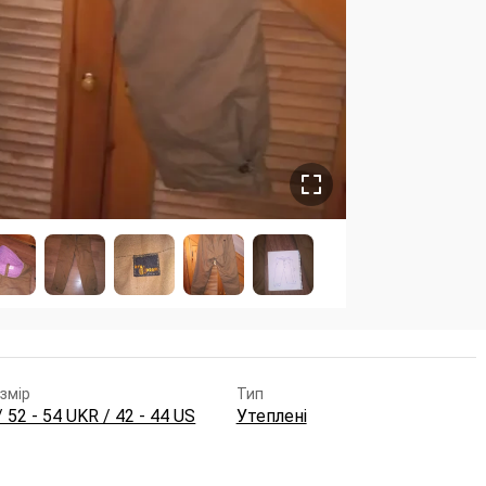
змір
Тип
/ 52 - 54 UKR / 42 - 44 US
Утеплені