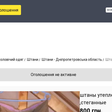
голошення
мо
оловічий одяг
Штани
Штани - Дніпропетровська область
Шта
Оголошення не активне
штаны утепл
,стеганные
800
грн.