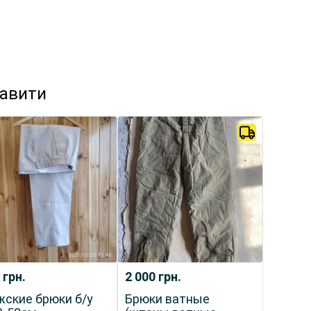
кавити
0
грн.
2 000
грн.
ские брюки б/у
Брюки ватные