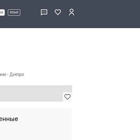
ва
язык
ни - Дніпро
енные