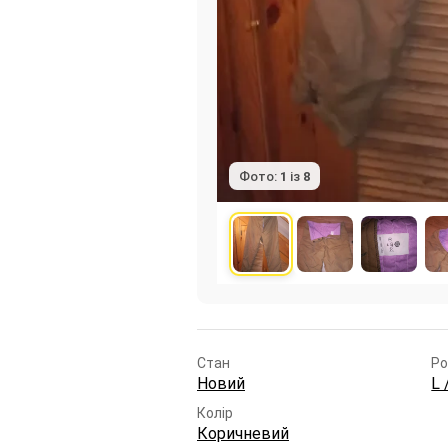
Фото:
1
із
8
Стан
Ро
Новий
L 
Колір
Коричневий