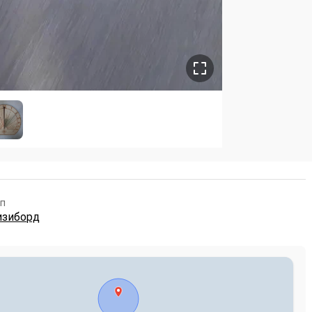
п
изиборд