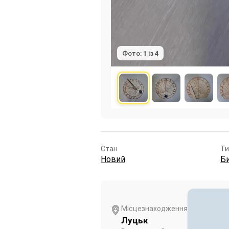
Фото:
1
із
4
Стан
Ти
Новий
Б
Місцезнаходження
Луцьк