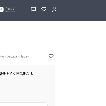
ва
язык
ні іграшки - Луцьк
динник модель