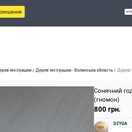
голошення
мо
ерев`яні іграшки
Дерев`яні іграшки - Волинська область
Дерев`я
Сонячний го
(гномон)
800
грн.
DZYGA