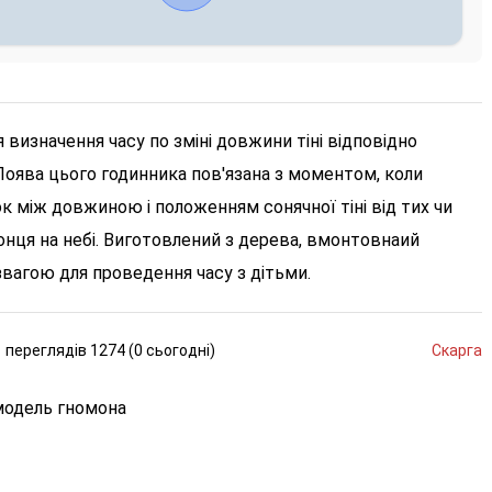
 визначення часу по зміні довжини тіні відповідно
Поява цього годинника пов'язана з моментом, коли
 між довжиною і положенням сонячної тіні від тих чи
онця на небі. Виготовлений з дерева, вмонтовнаий
вагою для проведення часу з дітьми.
переглядів
1274 (
0
сьогодні
)
Скарга
модель гномона