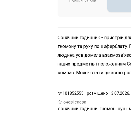
Волинська обл.
Сонячний годинник - пристрій для
гномону та руху по циферблату. 
людина усвідомила взаємозв'язок
інших предметів і положенням С
компас. Може стати цікавою роз
№
101852555,
розміщено
13.07.2026,
Ключові слова
сонячний годинни
гномон
нуш