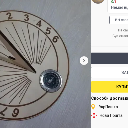
0
/
1
Немає ві
Всі ого
На сай
Був онла
ЗА
КУПИ
Способи доставк
УкрПошта
Нова Пошта