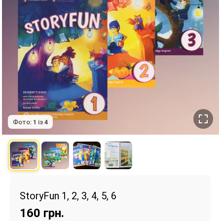
Фото:
1
із
4
StoryFun 1, 2, 3, 4, 5, 6
160
грн.