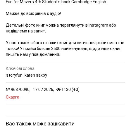
Fun for Movers 4th Student's book Cambridge English
Майже до всіх рівнів є аудіо!
Детальні фото книг можна переглянути в Instаgrаm або
надішлемо на запит.
У нас також є багато інших книг для вивчення різних мов і не
тільки! У прайсі більше 3500 найменувань, щодо інших книг
пишіть нам у повідомлення.
Ключові слова
storyfun
karen saxby
№
96870090,
17.07.2026,
1130 (
+
0
)
Скарга
Вас також може зацікавити