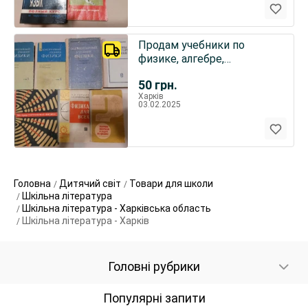
Продам учебники по
физике, алгебре,
геометрии по курсу
50
грн.
средней школы
Харків
03.02.2025
Головна
Дитячий світ
Товари для школи
Шкільна література
Шкільна література - Харківська область
Шкільна література - Харків
Головні рубрики
Популярні запити