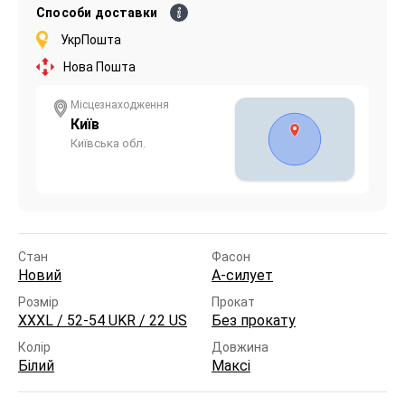
Способи доставки
УкрПошта
Нова Пошта
Місцезнаходження
Київ
Київська обл.
Стан
Фасон
Новий
А-силует
Розмір
Прокат
XXXL / 52-54 UKR / 22 US
Без прокату
Колір
Довжина
Білий
Максі