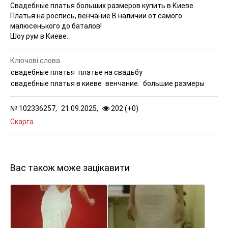
Свадебные платья больших размеров купить в Киеве.
Платья на роспись, венчание.
В наличии от самого
малюсенького до баталов!
Шоу рум в Киеве.
Ключові слова
свадебные платья
платье на свадьбу
свадебные платья в киеве
венчание.
большие размеры
№
102336257,
21.09.2025,
202 (
+
0
)
Скарга
Вас також може зацікавити