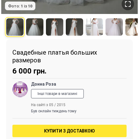
Фото:
1
із
10
Свадебные платья больших
размеров
6 000
грн.
Донна Роза
Інші товари в магазині
На сайті з 05 / 2015
Був онлайн тиждень тому
КУПИТИ З ДОСТАВКОЮ