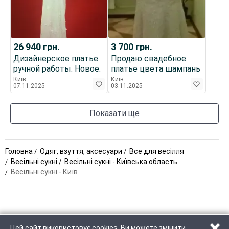
26 940
грн.
3 700
грн.
Дизайнерское платье
Продаю свадебное
ручной работы. Новое.
платье цвета шампань
Київ
Київ
07.11.2025
03.11.2025
Показати ще
Головна
Одяг, взуття, аксесуари
Все для весілля
Весільні сукні
Весільні сукні - Київська область
Весільні сукні - Київ
×
Цей сайт використовує cookies. Ви можете змінити