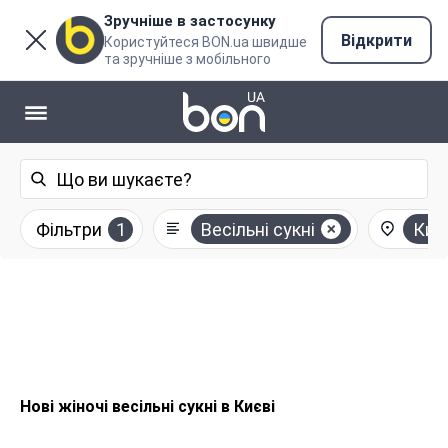
Зручніше в застосунку
Відкрити
Користуйтеся BON.ua швидше
та зручніше з мобільного
Фільтри
1
Весільні сукні
Киї
Нові жіночі весільні сукні в Києві