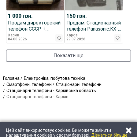
1 000
грн.
150
грн.
Продам директорский
Продам: Стационарный
телефон СССР +
телефон Panasonic:KX-
карболитовый телефон
TC 197-B
Харків
Харків
04.08.2026
29.07.2026
СССР
Показати ще
Головна
Електроніка, побутова техніка
Смартфони, телефони
Стаціонарні телефони
Стаціонарні телефони - Харківська область
Стаціонарні телефони - Харків
×
Цей сайт використовує cookies. Ви можете змінити
ЗАТЕЛЕФОНУВАТИ
НАПИСАТИ
налаштування cookies у своєму браузері.
Дізнатися більше.