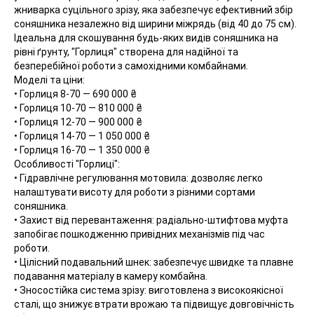
жниварка суцільного зрізу, яка забезпечує ефективний збір
соняшника незалежно від ширини міжрядь (від 40 до 75 см).
Ідеальна для скошування будь-яких видів соняшника на
рівні ґрунту, "Горлиця" створена для надійної та
безперебійної роботи з самохідними комбайнами.
Моделі та ціни:
• Горлиця 8-70 — 690 000 ₴
• Горлиця 10-70 — 810 000 ₴
• Горлиця 12-70 — 900 000 ₴
• Горлиця 14-70 — 1 050 000 ₴
• Горлиця 16-70 — 1 350 000 ₴
Особливості "Горлиці":
• Гідравлічне регулювання мотовила: дозволяє легко
налаштувати висоту для роботи з різними сортами
соняшника.
• Захист від перевантаження: радіально-штифтова муфта
запобігає пошкодженню привідних механізмів під час
роботи.
• Цілісний подавальний шнек: забезпечує швидке та плавне
подавання матеріалу в камеру комбайна.
• Зносостійка система зрізу: виготовлена з високоякісної
сталі, що знижує втрати врожаю та підвищує довговічність