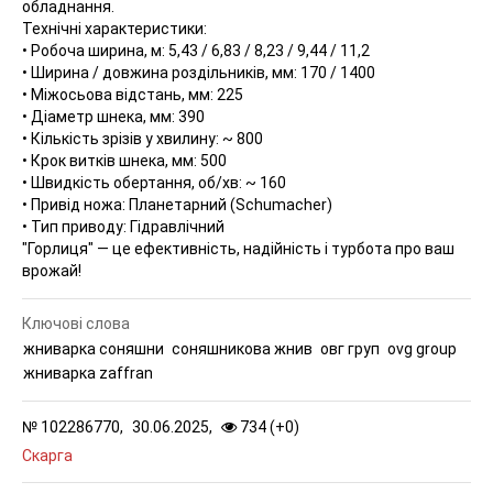
обладнання.
Технічні характеристики:
• Робоча ширина, м: 5,43 / 6,83 / 8,23 / 9,44 / 11,2
• Ширина / довжина роздільників, мм: 170 / 1400
• Міжосьова відстань, мм: 225
• Діаметр шнека, мм: 390
• Кількість зрізів у хвилину: ~ 800
• Крок витків шнека, мм: 500
• Швидкість обертання, об/хв: ~ 160
• Привід ножа: Планетарний (Schumacher)
• Тип приводу: Гідравлічний
"Горлиця" — це ефективність, надійність і турбота про ваш
врожай!
Ключові слова
жниварка соняшни
соняшникова жнив
овг груп
ovg group
жниварка zaffran
№
102286770,
30.06.2025,
734 (
+
0
)
Скарга