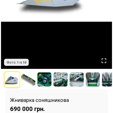
Фото:
1
із
10
Жниварка соняшникова
690 000
грн.