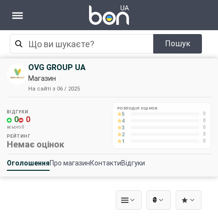
Пошук
OVG GROUP UA
Магазин
На сайті з 06 / 2025
РОЗПОДІЛ ОЦІНОК
ВІДГУКИ
5
0
0
0
4
0
3
всього 0
0
2
0
РЕЙТИНГ
1
0
Немає оцінок
Оголошення
Про магазин
Контакти
Відгуки
₴