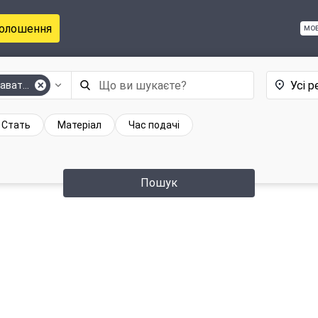
голошення
мо
Усі р
раваток
Стать
Матеріал
Час подачі
Пошук