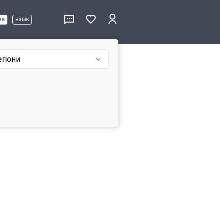
ва
язык
егіони