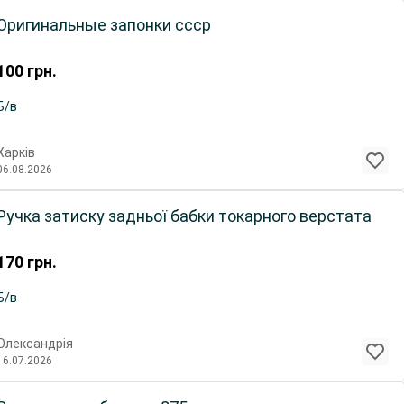
Оригинальные запонки ссср
100
грн.
Б/в
Харків
06.08.2026
Ручка затиску задньої бабки токарного верстата
170
грн.
Б/в
Олександрія
16.07.2026