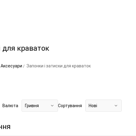
і для краваток
Аксесуари
Запонки і затиски для краваток
Валюта
Гривня
Сортування
Нові
ння