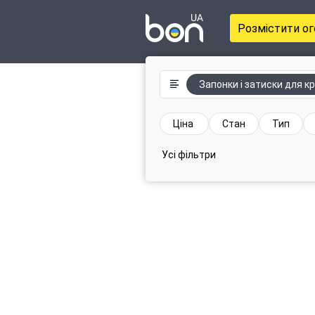
Розмістити о
Запонки і затиски для к
Ціна
Стан
Тип
Усі фільтри