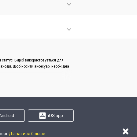
 статус. Виріб використовується для
 заходи. Щоб носити аксесуар, необхідна
анжети їх можна будь-якою стороною.
Android
iOS app
×
зері.
Дізнатися більше.
 на сайті
Карта регіонів
Карта сайту