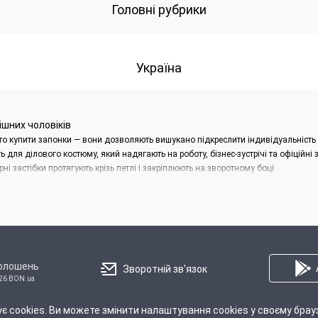
Головні рубрики
Україна
ішних чоловіків
о купити запонки — вони дозволяють вишукано підкреслити індивідуальність і
 для ділового костюму, який надягають на роботу, бізнес-зустрічі та офіційні
і застібки протягують крізь петлі і закріплюють на зворотному боці.
ксесуар представлено двома видами:
 частиною, яку носять на лицьовій стороні манжети, і фіксатором;
коративних частин, які з'єднуються ланцюжком або основою. Вставляти до м
голошень
Зворотній зв'язок
анцюжка, фіксатора, суцільного стрижня або поворотного замку.
26 BON.ua
є cookies. Ви можете змінити налаштування cookies у своєму брау
Про Нас
Правила
Політика конфіденційності
Реклама