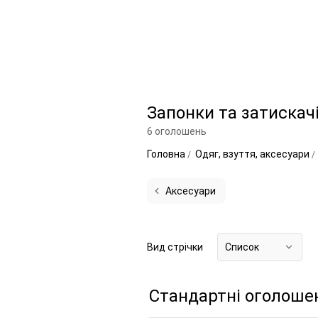
Запонки та затискач
6 оголошень
Головна
Одяг, взуття, аксесуари
Аксесуари
Вид стрічки
Список
Стандартні оголоше