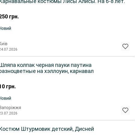
Карнавальные костюмы Лисы Алисы. На 6-8 лет.
250
грн.
Новий
Київ
24.07.2026
Шляпа колпак черная пауки паутина
разноцветные на хэллоуин, карнавал
10
грн.
Новий
Запоріжжя
23.07.2026
Костюм Штурмовик детский, Дисней