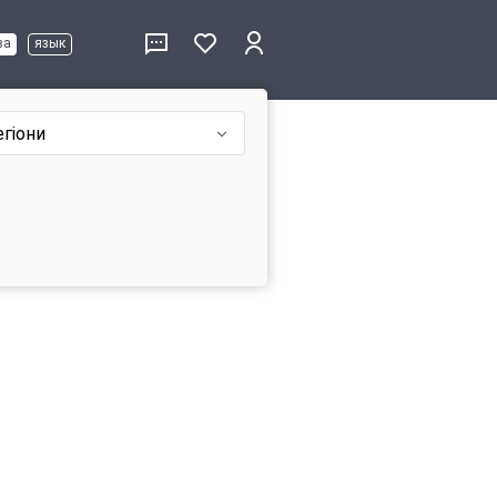
ва
язык
егіони