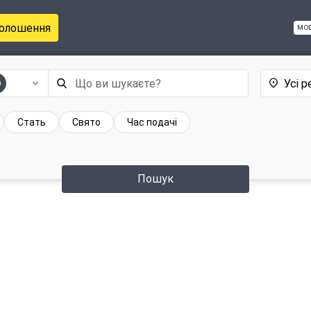
голошення
мо
Усі р
Стать
Свято
Час подачі
Пошук