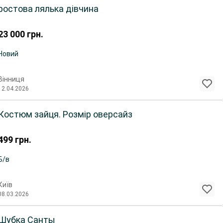
ростова лялька дівчина
23 000
грн.
Новий
Вінниця
12.04.2026
Костюм зайця. Розмір оверсайз
499
грн.
Б/в
Київ
08.03.2026
Шубка Санты