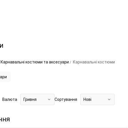
и
Карнавальні костюми та аксесуари
Карнавальні костюми
уари
Валюта
Гривня
Сортування
Нові
ння