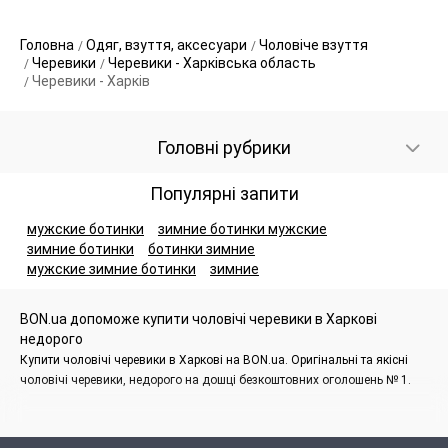
Головна
Одяг, взуття, аксесуари
Чоловіче взуття
Черевики
Черевики - Харківська область
Черевики - Харків
Головні рубрики
Популярні запити
мужские ботинки
зимние ботинки мужские
зимние ботинки
ботинки зимние
мужские зимние ботинки
зимние
BON.ua допоможе купити чоловічі черевики в Харкові
недорого
Купити чоловічі черевики в Харкові на BON.ua. Оригінальні та якісні
чоловічі черевики, недорого на дошці безкоштовних оголошень № 1.