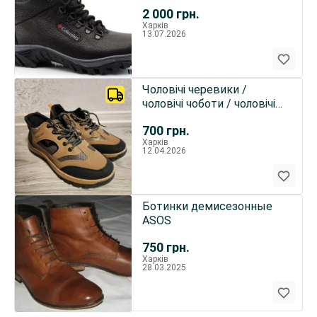
черевики)из натуральной
2 000
грн.
кожи.columbia
Харків
13.07.2026
Чоловічі черевики /
чоловічі чоботи / чоловічі
похідні черевики / похі
700
грн.
Харків
12.04.2026
Ботинки демисезонные
ASOS
750
грн.
Харків
28.03.2025