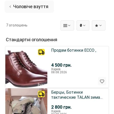
Чоловіче взуття
7 оголошень
₴
Стандартні оголошення
Продам ботинки ECCO ,
4 500
грн.
Харків
08.08.2026
Берцы, Ботинки
тактические TALAN зима,
лето 42, 43 размеры
2 800
грн.
Харків