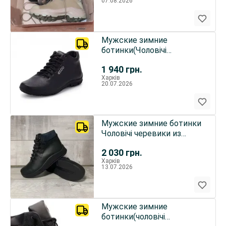
07.08.2026
Мужские зимние
ботинки(Чоловічі
черевики) из натуральной
1 940
грн.
кожи.ECCO
Харків
20.07.2026
Мужские зимние ботинки
Чоловічі черевики из
натуральной кожи.ECCO
2 030
грн.
Харків
13.07.2026
Мужские зимние
ботинки(чоловічі