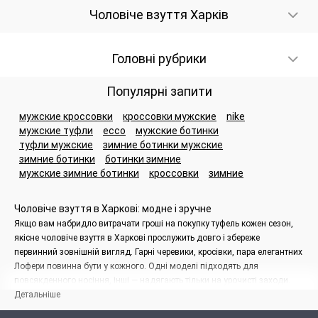
Чоловіче взуття Харків
Головні рубрики
Популярні запити
мужские кроссовки
кроссовки мужские
nike
мужские туфли
ecco
мужские ботинки
туфли мужские
зимние ботинки мужские
зимние ботинки
ботинки зимние
мужские зимние ботинки
кроссовки
зимние
Чоловіче взуття в Харкові: модне і зручне
Якщо вам набридло витрачати гроші на покупку туфель кожен сезон,
якісне чоловіче взуття в Харкові прослужить довго і збереже
первинний зовнішній вигляд. Гарні черевики, кросівки, пара елегантних
Лофери повинна бути у кожного. Одні моделі підходять для
повсякденного носіння, інші — надягають тільки на урочисті заходи.
Якісне взуття доповнить стильний чоловічий образ і гарантує
Детальніше
комфортне використання.