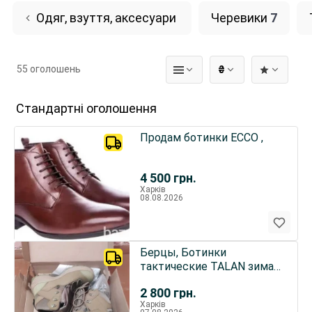
Одяг, взуття, аксесуари
Черевики
7
55 оголошень
₴
Стандартні оголошення
Продам ботинки ECCO ,
4 500
грн.
Харків
08.08.2026
Берцы, Ботинки
тактические TALAN зима,
лето 42, 43 размеры
2 800
грн.
Харків