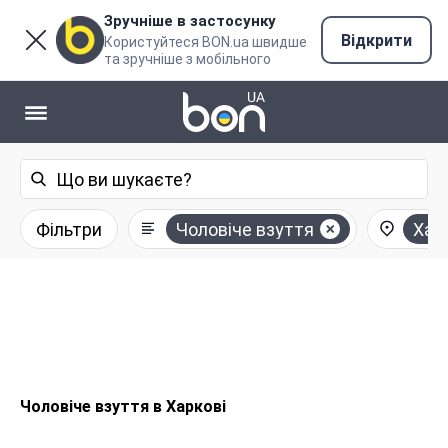
Зручніше в застосунку
Відкрити
Користуйтеся BON.ua швидше
та зручніше з мобільного
Фільтри
Чоловіче взуття
Хар
Чоловіче взуття в Харкові