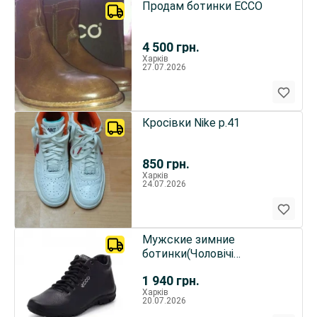
Продам ботинки ECCO
4 500
грн.
Харків
27.07.2026
Кросівки Nike р.41
850
грн.
Харків
24.07.2026
Мужские зимние
ботинки(Чоловічі
черевики) из натуральной
1 940
грн.
кожи.ECCO
Харків
20.07.2026