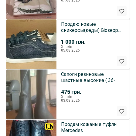
07.08.2026
Продаю новые
сникерсы(кеды) Gioseppo
43-44 размер
1 000
грн.
Харків
05.08.2026
Сапоги резиновые
шахтные высокие ( 36-
43р)
475
грн.
Харків
03.08.2026
Продам кожаные туфли
Mercedes