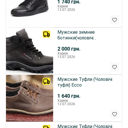
1 740
грн.
Харків
13.07.2026
Мужские зимние
ботинки(чоловічі
черевики)из натуральной
2 000
грн.
кожи.columbia
Харків
13.07.2026
Мужские Туфли (Чоловічі
туфлі) Ecco
1 640
грн.
Харків
13.07.2026
Мужские Туфли (Чоловічі