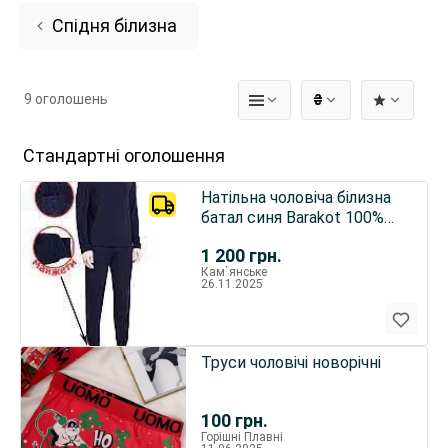
Cпідня білизна
9 оголошень
₴
Стандартні оголошення
Натільна чоловіча білизна
батал синя Barakot 100%
бавовна з начосом
1 200
грн.
Кам`янське
26.11.2025
Труси чоловічі новорічні
100
грн.
Горішні Плавні