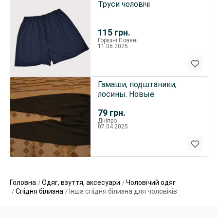
Труси чоловічі
115
грн.
Горішні Плавні
11.06.2025
Гамаши, подштаники,
лосины. Новые.
79
грн.
Дніпро
07.04.2025
Головна
Одяг, взуття, аксесуари
Чоловічий одяг
Cпідня білизна
Інша спідня білизна для чоловіків