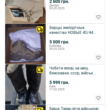
2 600
грн.
Дніпро
03.05.2025
Берцы импортные
качество НОВЫЕ 43/44
размер Продажа обмен на
5 000
грн.
смартфон
Коблеве
30.03.2025
Чоботи ялові, на міху,
блискавка. ссср, військ.
авіація. р 41.5. Обмін
5 999
грн.
Київ
17.02.2025
Берці Талан літні військові