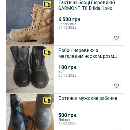
Тактичні берці (черевики)
GARMONT T8 Bifida Койот
(Coyote
6 500
грн.
Запоріжжя
07.10.2025
Робочі черевики з
металевим носком, розмір
42.
100
грн.
Київ
05.10.2025
Ботинки мужские рабочие
500
грн.
Дніпро
18.08.2025