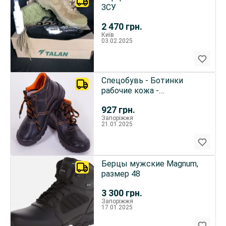
ЗСУ
2 470
грн.
Київ
03.02.2025
Спецобувь - Ботинки
рабочие кожа -
демисмезон , зимние ,
927
грн.
Сварщика
Запоріжжя
21.01.2025
Берцы мужские Magnum,
размер 48
3 300
грн.
Запоріжжя
17.01.2025