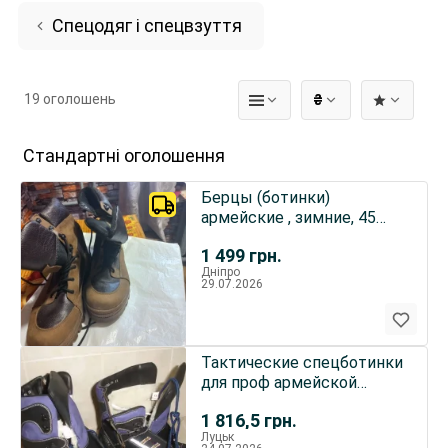
Спецодяг і спецвзуття
19 оголошень
₴
Стандартні оголошення
Берцы (ботинки)
армейские , зимние, 45
размер.
1 499
грн.
Дніпро
29.07.2026
Тактические спецботинки
для проф армейской
работы и путешествий.
1 816,5
грн.
Луцьк