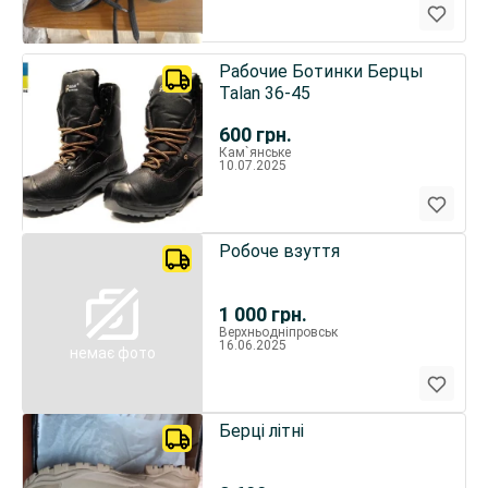
Рабочие Ботинки Берцы
Talan 36-45
600
грн.
Кам`янське
10.07.2025
Робоче взуття
1 000
грн.
Верхньодніпровськ
16.06.2025
немає фото
Берці літні