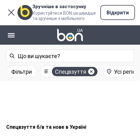
Зручніше в застосунку
Відкрити
Користуйтеся BON.ua швидше
та зручніше з мобільного
Фільтри
Спецвзуття
Усі регіон
Спецвзуття б/в та нове в Україні