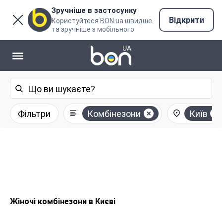
Зручніше в застосунку
Відкрити
Користуйтеся BON.ua швидше
та зручніше з мобільного
Фільтри
Комбінезони
Київ
Жіночі комбінезони в Києві