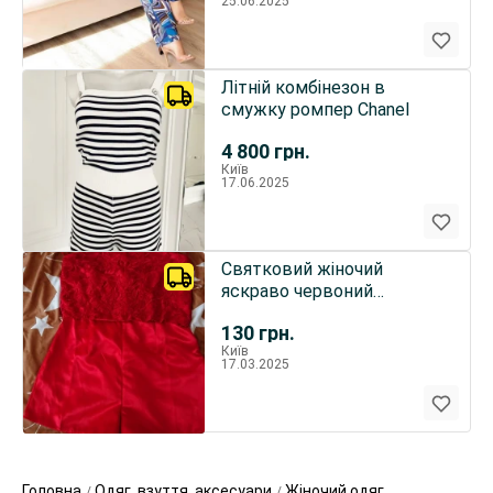
25.06.2025
Літній комбінезон в
смужку ромпер Chanel
4 800
грн.
Київ
17.06.2025
Святковий жіночий
яскраво червоний
комбінезон
130
грн.
Київ
17.03.2025
Головна
Одяг, взуття, аксесуари
Жіночий одяг