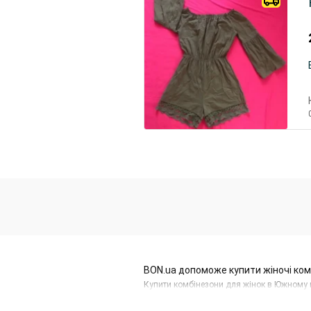
BON.ua допоможе купити жіночі ко
Купити комбінезони для жінок в Южному н