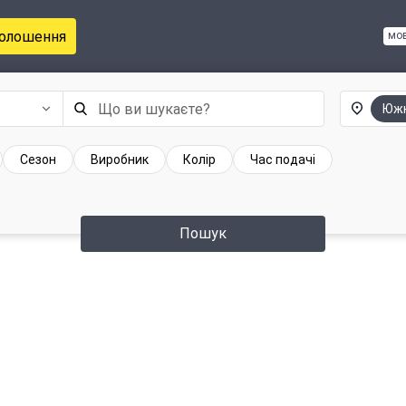
голошення
мо
Юж
Сезон
Виробник
Колір
Час подачі
Пошук