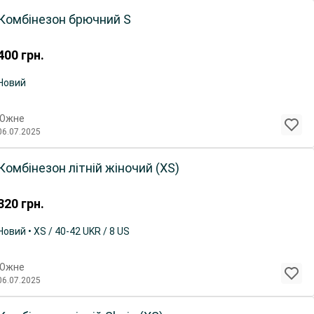
Комбінезон брючний S
400
грн.
Новий
Южне
06.07.2025
Комбінезон літній жіночий (XS)
320
грн.
Новий • XS / 40-42 UKR / 8 US
Южне
06.07.2025