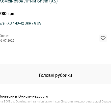
Комбінезон літній Shein (XS)
280
грн.
Б/в • XS / 40-42 UKR / 8 US
Южне
06.07.2025
Головні рубрики
мбінезони в Южному недорого
а BON.ua. Оригінальні та якісні жіночі комбінезони, недорого на дошці безк