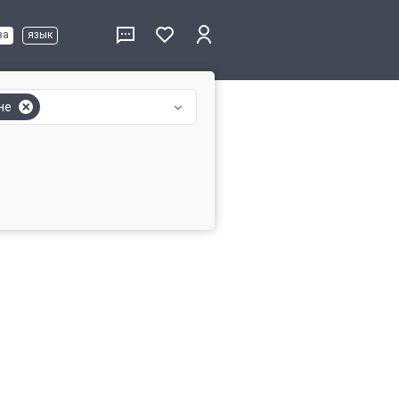
ва
язык
не