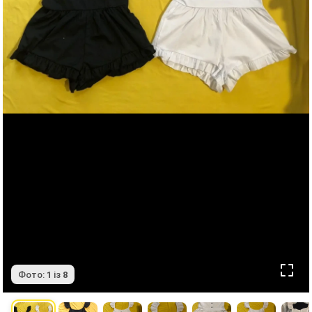
Фото:
1
із
8