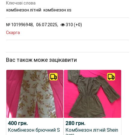
Ключові слова
комбінезон літній
комбінезон xs
№
101996948,
06.07.2025,
310 (
+
0
)
Скарга
Вас також може зацікавити
400
грн.
280
грн.
Комбінезон брючний S
Комбінезон літній Shein