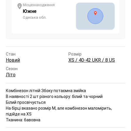
Місцезнаходження
Южне
Одеська обл.
Стан
Розмір
Новий
XS / 40-42 UKR / 8 US
Сезон
Літо
Комбінезон літній
Збоку потаємна змійка
В наявності 2 шт різного кольору: білий та чорний
Білий просвічується
На бірці вказано розмір M, але комбінезон маломірить,
підійде на XS
Тканина: бавовна