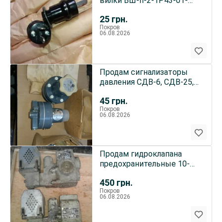
вилки ВШ-п-2-1Р43-01-
10/42
25
грн.
Покров
06.08.2026
Продам сигнализаторы
давления СДВ-6, СДВ-25,
цена 45-60грн
45
грн.
Покров
06.08.2026
Продам гидроклапана
предохранительные 10-
100-1-22, клапан 10-100-2-
450
грн.
21
Покров
06.08.2026