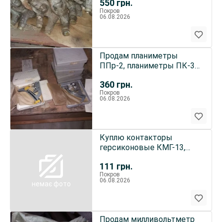
550
грн.
ру100
Покров
06.08.2026
Продам планиметры
ППр-2, планиметры ПК-3
новые по 360грн
360
грн.
Покров
06.08.2026
Куплю контакторы
герсиконовые КМГ-13,
КМГ-14, КМГ-17, КМГ-18
111
грн.
или герси
Покров
06.08.2026
немає фото
Продам милливольтметр