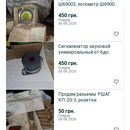
Ш69003, логометр Ш69003
-2шт. цена 450грн
450
грн.
Покров
06.08.2026
Сигнализатор звуковой
универсальный от 6до
15в, цена за 10шт -450грн
450
грн.
Покров
06.08.2026
Продам разьемы РШАГ
КП-20-3, розетки
РШАГКП-20-3, без втулок.
50
грн.
по 50грн
Покров
06.08.2026