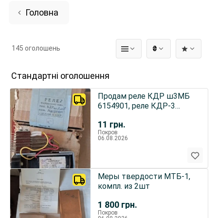
Головна
145 оголошень
₴
Стандартні оголошення
Продам реле КДР ш3МБ
6154901, реле КДР-3
6154901
11
грн.
Покров
06.08.2026
Меры твердости МТБ-1,
компл. из 2шт
1 800
грн.
Покров