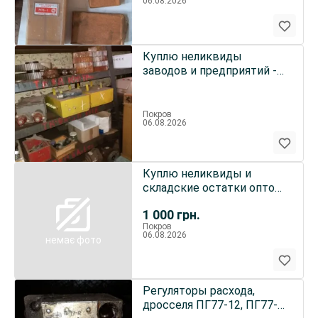
06.08.2026
Куплю неликвиды
заводов и предприятий -
НВА, КИП ,
радиокомплектующие
Покров
06.08.2026
Куплю неликвиды и
складские остатки оптом
у заводов и
1 000
грн.
промышленных пре
Покров
06.08.2026
немає фото
Регуляторы расхода,
дросселя ПГ77-12, ПГ77-