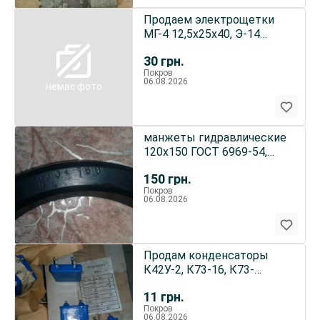
Продаем электрощетки
МГ-4 12,5х25х40, Э-14
30х30х40, Э-14 20х25х50
30
грн.
Покров
06.08.2026
немає фото
манжеты гидравлические
120х150 ГОСТ 6969-54,
манжеты воротниковые
150
грн.
6969
Покров
06.08.2026
Продам конденсаторы
К42У-2, К73-16, К73-
11,МБГО-2, МБГЧ-1,
11
грн.
МБГО-1
Покров
06.08.2026