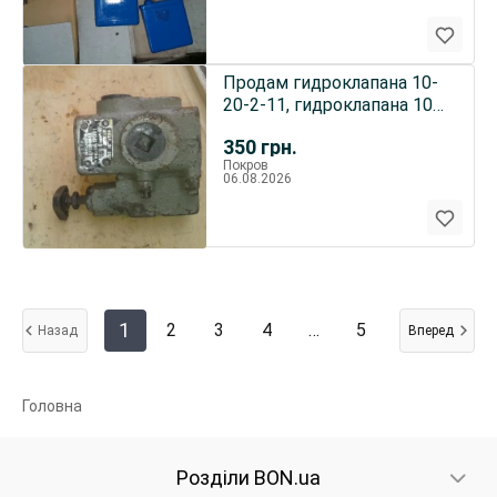
Продам гидроклапана 10-
20-2-11, гидроклапана 10-
100-1-11 -10шт по 350г
350
грн.
Покров
06.08.2026
1
2
3
4
…
5
Назад
Вперед
Головна
Розділи BON.ua