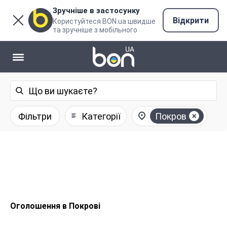
Зручніше в застосунку
Відкрити
Користуйтеся BON.ua швидше
та зручніше з мобільного
Фільтри
Категорії
Покров
Оголошення в Покрові