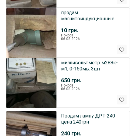
продам
магнитоиндукционные
тахометры ТМ8-л, ТМ6-л,
10
грн.
ТМ3-л
Покров
06.08.2026
милливольтметр м288к-
м1, 0-150мв. 3шт
650
грн.
Покров
06.08.2026
Продам лампу ДРТ-240
цена 240грн
240
грн.