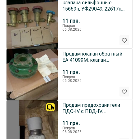
клапана сильфонные
15б69п, УФ29049, 22б17п,
УФ29044, 22б16п, УФ29055
11
грн.
Покров
06.08.2026
Продам клапан обратный
ЕА 41099М, клапан
обратный 16Ч14П ду50,
11
грн.
ду80
Покров
06.08.2026
Продам предохранители
ПДС-IV с ПВД-IV,
предохранители ПДС-4 с
11
грн.
ПВД-4
Покров
06.08.2026