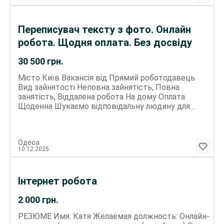
обсуждения деталей и начала сотрудничества
пишите в телеграм(указан в профиле)
Переписувач тексту з фото. Онлайн
робота. Щодня оплата. Без досвіду
30 500
грн.
Місто Київ Вакансія від Прямий роботодавець
Вид зайнятості Неповна зайнятість, Повна
занятість, Віддалена робота На дому Оплата
Щоденна Шукаємо відповідальну людину для
роботи з текстами. Завдання - перепис
рукописних матеріалів у Word або електроний
вигляд. Робота не складна, не потребує
Одеса
спеціальних знань і підходить як для основного
10.12.2025
заробітку, так і для підробітку. Що потрібно
робити? Отримуєш текст у рукописному вигляді
та набираєш його в Word. Працювати можна з
Інтернет робота
телефону, планшета чи комп ютера - як тобі
зручно. Заробіток сплачується кожен день від
2 000
грн.
1000 до 2500 гривень на день Вимоги: - Уважність
і відповідальність - Мінімальне володіння Word -
РЕЗЮМЕ Имя: Катя Желаемая должность: Онлайн-
Доступ до інтернету - Від 2-3 годин вільного часу