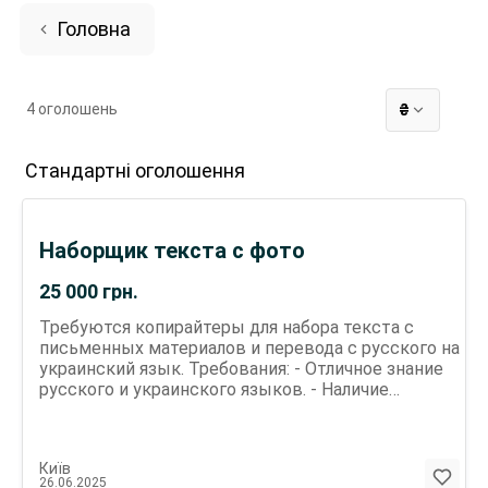
Головна
4 оголошень
₴
Стандартні оголошення
Наборщик текста с фото
25 000
грн.
Требуются копирайтеры для набора текста с
письменных материалов и перевода с русского на
украинский язык. Требования: - Отличное знание
русского и украинского языков. - Наличие
телефона с доступом в интернет. Условия: -
Свободный график работы. - Оплата: от 30 грн за
страницу (договорная, зависит от сложности).
Київ
Никаких вложений не требуется. Связь: Для
26.06.2025