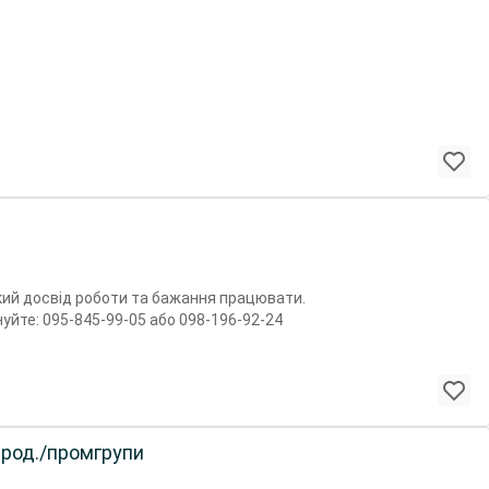
кий досвід роботи та бажання працювати.
нуйте: 095-845-99-05 або 098-196-92-24
род./промгрупи