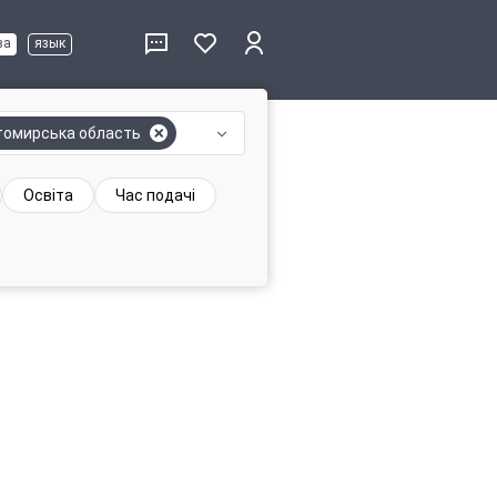
ва
язык
омирська область
Освіта
Час подачі