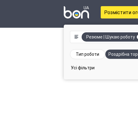
Розмістити о
Резюме | Шукаю роботу
Тип роботи
Роздрібна тор
Усі фільтри