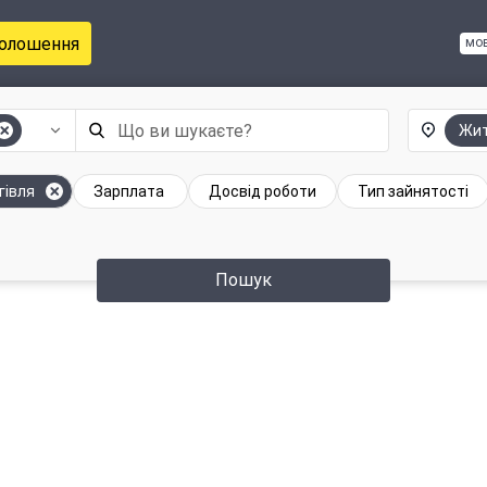
голошення
мо
Жит
гівля
Зарплата
Досвід роботи
Тип зайнятості
Пошук