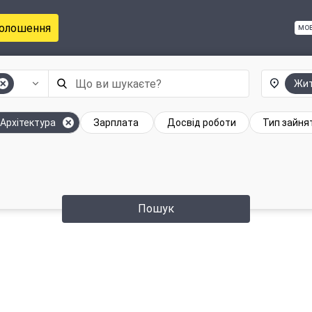
голошення
мо
Жит
 Архітектура
Зарплата
Досвід роботи
Тип зайня
Пошук