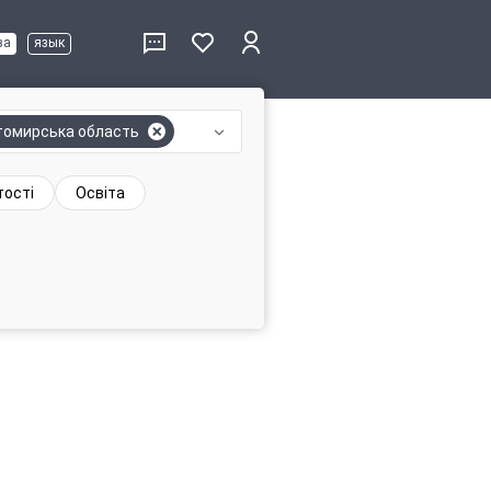
ва
язык
омирська область
тості
Освіта