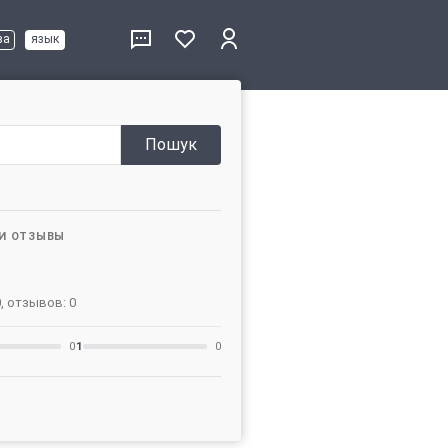
ва
язык
Пошук
 И ОТЗЫВЫ
0, отзывов: 0
0
1
0