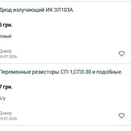
Диод излучающий ИК 3Л103А.
5
грн.
Новый
Днепр
29.07.2026
Переменные резисторы СП-1,СП3-30 и подобные.
7
грн.
Б/у
Днепр
29.07.2026