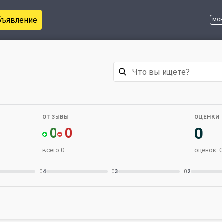
бъявление
мо
ОТЗЫВЫ
ОЦЕНКИ
0
0
0
всего 0
оценок: 
0
4
0
3
0
2