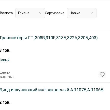
Валюта
Гривна
Сортировка
Новые
Транзисторы ГТ(308В,310Е,313Б,322А,320Б,403).
3
грн.
Новый
Днепр
04.08.2026
Диод излучающий инфракрасный АЛ107Б,АЛ106Б.
2
грн.