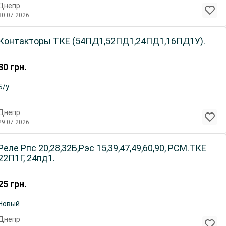
Днепр
30.07.2026
Контакторы ТКЕ (54ПД1,52ПД1,24ПД1,16ПД1У).
80
грн.
Б/у
Днепр
29.07.2026
Реле Рпс 20,28,32Б,Рэс 15,39,47,49,60,90, РСМ.ТКЕ
22П1Г, 24пд1.
25
грн.
Новый
Днепр