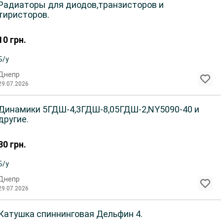
Радиаторы для диодов,транзисторов и
тиристоров.
10
грн.
Б/у
Днепр
29.07.2026
Динамики 5ГДШ-4,3ГДШ-8,05ГДШ-2,NY5090-40 и
другие.
30
грн.
Б/у
Днепр
29.07.2026
Катушка спиннинговая Дельфин 4.