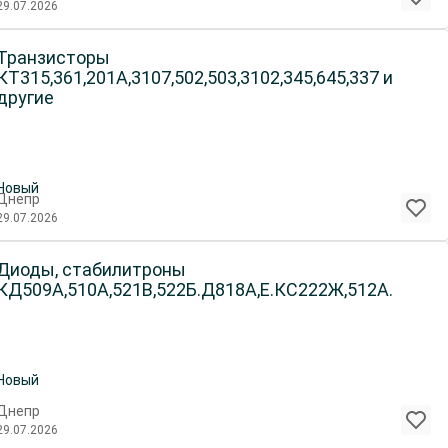
29.07.2026
Транзисторы
КТ315,361,201А,3107,502,503,3102,345,645,337 и
другие
Новый
Днепр
29.07.2026
Диоды, стабилитроны
КД509А,510А,521В,522Б.Д818А,Е.КС222Ж,512А.
Новый
Днепр
29.07.2026