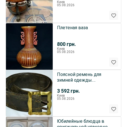
Киев
05.08.2026
Плетеная ваза
800
грн.
Киев
05.08.2026
Поясной ремень для
зимней одежды.
Кожа,бронза. Ширина 8 см.
3 592
грн.
Длинна 13
Киев
05.08.2026
Юбилейные блюдца в
оригинальной упаковке