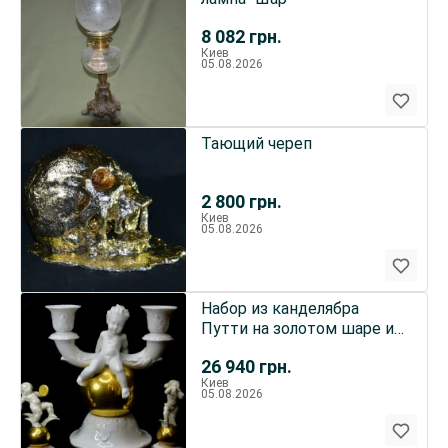
8 082
грн.
Киев
05.08.2026
Тающий череп
2 800
грн.
Киев
05.08.2026
Набор из канделябра
Путти на золотом шаре и
двух фигурок Путти-
26 940
грн.
музыкан
Киев
05.08.2026