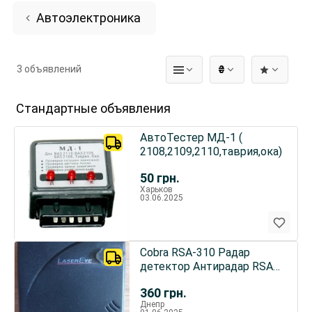
Автоэлектроника
3 объявлений
₴
Стандартные объявления
АвтоТестер МД-1 (
2108,2109,2110,таврия,ока)
50
грн.
Харьков
03.06.2025
Cobra RSA-310 Радар
детектор Антирадар RSA
310 Laser Eye 360 degrees
360
грн.
Днепр