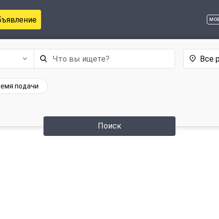
бъявление
мо
Все 
емя подачи
Поиск