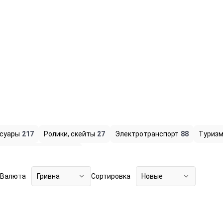
ссуары
217
Ролики, скейты
27
Электротранспорт
88
Туризм
порт, отдых, другое
102
Валюта
Гривна
Сортировка
Новые