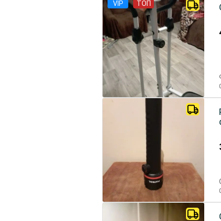
VIP
ТОП