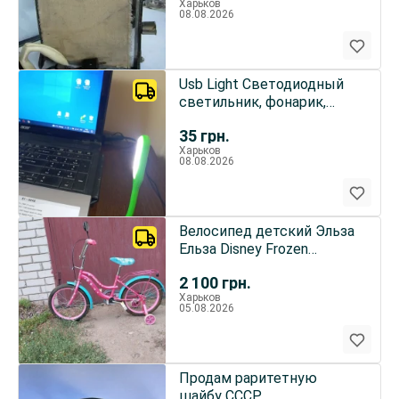
Харьков
08.08.2026
Usb Light Светодиодный
светильник, фонарик,
подсветка для
35
грн.
ноутбука,ПК
Харьков
08.08.2026
Велосипед детский Эльза
Ельза Disney Frozen
Холодное сердце
2 100
грн.
Харьков
05.08.2026
Продам раритетную
шайбу СССР