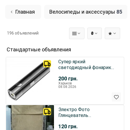
Главная
Велосипеды и аксессуары
85
196 объявлений
₴
Стандартные объявления
Супер яркий
светодиодный фонарик
USB перезаряжаемый
200
грн.
18650 Li-ion
Харьков
08.08.2026
Электро Фото
Глянцеватель
Фотовспышка ссср
120
грн.