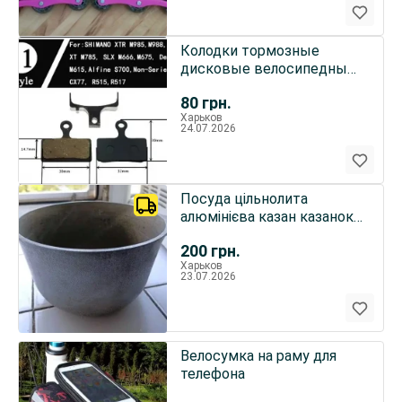
Колодки тормозные
дисковые велосипедные
2 вида
80
грн.
Харьков
24.07.2026
Посуда цільнолита
алюмінієва казан казанок
каструля кастрюля
200
грн.
невелика, раритет з
Харьков
минулого
23.07.2026
Велосумка на раму для
телефона