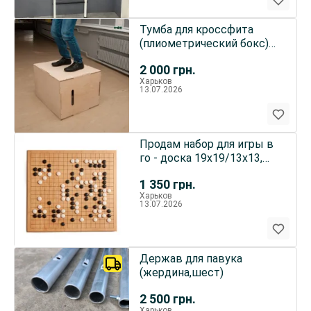
Тумба для кроссфита
(плиометрический бокс)
из фанеры
2 000
грн.
Харьков
13.07.2026
Продам набор для игры в
го - доска 19х19/13х13,
камни, харьков
1 350
грн.
Харьков
13.07.2026
Держав для павука
(жердина,шест)
2 500
грн.
Харьков