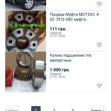
Продам Муфта МОТЕКС 4-
02-7972-083 муфта
мотекс чмє3
111
грн.
Харьков
27.07.2026
Куплю подшипник гпз
импортные
1 000
грн.
Харьков
27.07.2026
1
2
3
Назад
Вперед