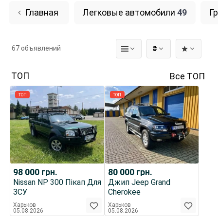
Главная
Легковые автомобили
49
Г
67 объявлений
₴
ТОП
Все ТОП
ТОП
ТОП
98 000
грн.
80 000
грн.
Nissan NP 300 Пікап Для
Джип Jeep Grand
ЗСУ
Cherokee
Харьков
Харьков
05.08.2026
05.08.2026