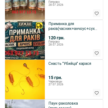
Петрово
28.07.2026
Приманка для
раків(часник+анчоус+суха
кров)
120
грн.
Петрово
28.07.2026
Снасть "Убийца" карася
15
грн.
Черновцы
27.07.2026
Паук-раколовка