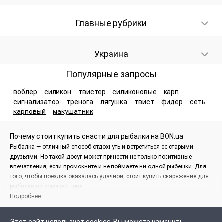
Главные рубрики
Украина
Популярные запросы
воблер
силикон
твистер
силиконовые
карп
сигнализатор
тренога
лягушка
твист
фидер
сеть
карповый
макушатник
Почему стоит купить снасти для рыбалки на BON.ua
Рыбалка — отличный способ отдохнуть и встретиться со старыми
друзьями. Но такой досуг может принести не только позитивные
впечатления, если промокните и не поймаете ни одной рыбешки. Для
того, чтобы поездка оказалась удачной, стоит купить снаряжение для
рыбалки по хорошей цене.
Подробнее
На сайте BON.ua вы найдете большой ассортимент рыболовных
товаров. Это поможет отдохнуть с максимальным комфортом и не
Этот сайт использует cookies. Вы можете изменить