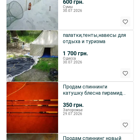
600
грн.
Сумы
30.07.2026
палатки,тенты,навесы для
отдыха и туризма
1 700
грн.
Одесса
30.07.2026
Продам спиннинги
катушку блесна пирамида
крючки бомбарды новое
350
грн.
Запорожье
29.07.2026
Продам спиннинг новый