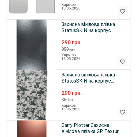
Харьков
18.05.2026
Захисна вінілова плівка
StatusSKIN на корпус
телефону (Металік мокрий
290
грн.
асфальт)
350
грн.
Харьков
16.05.2026
Захисна вінілова плівка
StatusSKIN на корпус
телефону (Зелений
290
грн.
піксель)
350
грн.
Харьков
16.05.2026
Garry Plotter Захисна
вінілова плівка GP Texture