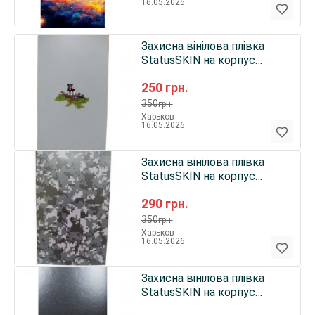
16.05.2026
Захисна вінілова плівка
StatusSKIN на корпус
телефону (Пес Патрон
250
грн.
Арт)
350
грн.
Харьков
16.05.2026
Захисна вінілова плівка
StatusSKIN на корпус
телефону (Чорний піксель)
290
грн.
350
грн.
Харьков
16.05.2026
Захисна вінілова плівка
StatusSKIN на корпус
телефону (Матова сіра)