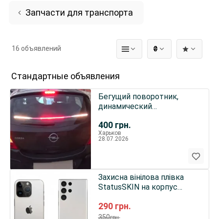
Запчасти для транспорта
16 объявлений
₴
Стандартные объявления
Бегущий поворотник,
динамический
повторитель сигналов
400
грн.
задних фонарей
Харьков
28.07.2026
Захисна вінілова плівка
StatusSKIN на корпус
телефону (Титан)
290
грн.
350
грн.