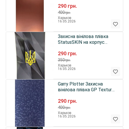
Armor на корпус телефону
290
грн.
(Хамелеон матовий)
400
грн.
Харьков
16.05.2026
Захисна вінілова плівка
StatusSKIN на корпус
телефону (Герб 2 (на
290
грн.
чорному))
350
грн.
Харьков
16.05.2026
Garry Plotter Захисна
вінілова плівка GP Texture
Armor на корпус телефону
290
грн.
(Стільники сині)
400
грн.
Харьков
16.05.2026