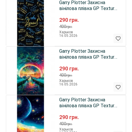
Garry Plotter Захисна
вінілова плівка GP Texture
Armor на корпус телефону
290
грн.
(Патерн Слава Україні)
400
грн.
Харьков
16.05.2026
Garry Plotter Захисна
вінілова плівка GP Texture
Armor на корпус телефону
290
грн.
(Мандри в невідоме)
400
грн.
Харьков
16.05.2026
Garry Plotter Захисна
вінілова плівка GP Texture
Armor на корпус телефону
290
грн.
(Космічний простір)
400
грн.
Харьков