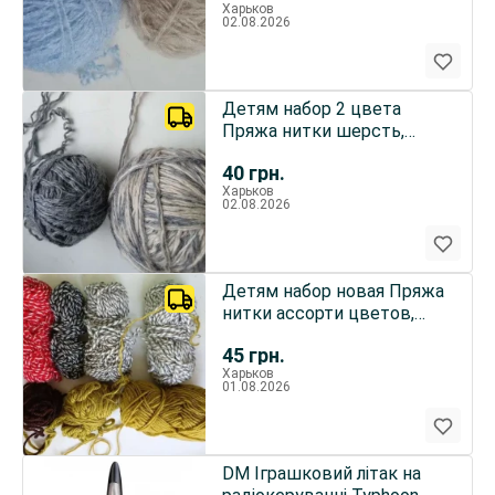
Харьков
грамм Для рукоделия
02.08.2026
поделок
Детям набор 2 цвета
Пряжа нитки шерсть,
общий вес 160 грамм
40
грн.
Харьков
02.08.2026
Детям набор новая Пряжа
нитки ассорти цветов,
разных фактур, остатки,
45
грн.
общий вес 135 грамм
Харьков
01.08.2026
DM Іграшковий літак на