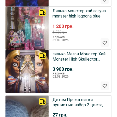
Лялька монстер хай лагуна
monster high lagoona blue
1 200
грн.
1 750
грн.
Харьков
02.08.2026
лялька Меган Монстер Хай
Monster High Skullector
M3GAN
3 900
грн.
Харьков
02.08.2026
Детям Пряжа нитки
пушистые набор 2 цвета,
голубой и светло-
27
грн.
бежевый, общий вес 80