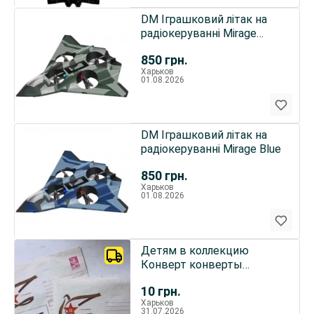
DM Іграшковий літак на
радіокеруванні Mirage
Green
850
грн.
Харьков
01.08.2026
DM Іграшковий літак на
радіокеруванні Mirage Blue
850
грн.
Харьков
01.08.2026
Детям в коллекцию
Конверт конверты
художественные
10
грн.
маркированные ссср 1986
Харьков
г.
31.07.2026