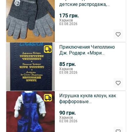
детские распродажа,
зима/осень черные,
175
грн.
Харьков
03.08.2026
Приключения Чиполлино
Дж. Родари. «Мэри
Поппинс» п. Трэверс,
85
грн.
«Маленький принц» А.де
Харьков
Сент-Экзюпери Изд. 1992
03.08.2026
г.
Игрушка кукла клоун, как
фарфоровые
коллекционные игрушки
90
грн.
Харьков
02.08.2026