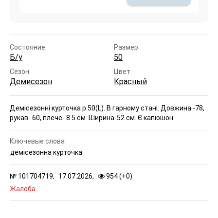
Состояние
Размер
Б/у
50
Сезон
Цвет
Демисезон
Красный
Демісезонні курточка р.50(L). В гарному стані. Довжина -78,
рукав- 60, плече- 8.5 см. Ширина-52 см. Є капюшон.
Ключевые слова
демісезонна курточка
№
101704719,
17.07.2026,
954 (
+
0
)
Жалоба