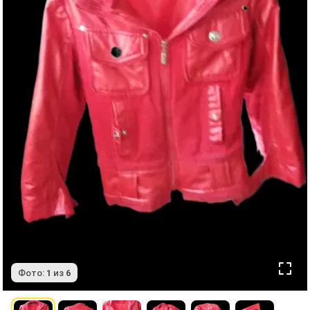
Фото:
1
из
6