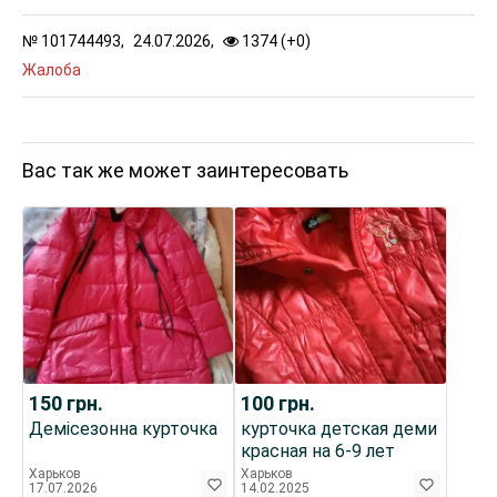
№
101744493,
24.07.2026,
1374 (
+
0
)
Жалоба
Вас так же может заинтересовать
150
грн.
100
грн.
Демісезонна курточка
курточка детская деми
красная на 6-9 лет
Харьков
Харьков
17.07.2026
14.02.2025